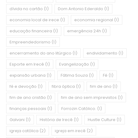
dívida no cartão
(1)
Dom Antonio Ederaldo
(1)
economia local de irece
(1)
economia regional
(1)
educação financeira
(1)
emergência 24h
(1)
Empreendedorismo
(1)
encerramento do ano litúrgico
(1)
endividamento
(1)
Esporte em Irecê
(1)
Evangelização
(1)
expansão urbana
(1)
Fátima Souza
(1)
Fé
(1)
fé e devoção
(1)
fibra óptica
(1)
fim de ano
(1)
fim de ano cristão
(1)
fim de ano sem imprevistos
(1)
finanças pessoais
(1)
Forrozin Católico.
(1)
Galvani
(1)
História de Irecê
(1)
Hustle Culture
(1)
igreja católica
(2)
igreja em irecê
(2)