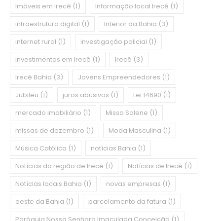
Imóveis em Irecê
(1)
Informação local Irecê
(1)
infraestrutura digital
(1)
Interior da Bahia
(3)
internet rural
(1)
investigação policial
(1)
investimentos em Irecê
(1)
Irecê
(3)
Irecê Bahia
(3)
Jovens Empreendedores
(1)
Jubileu
(1)
juros abusivos
(1)
Lei 14690
(1)
mercado imobiliário
(1)
Missa Solene
(1)
missas de dezembro
(1)
Moda Masculina
(1)
Música Católica
(1)
notícias Bahia
(1)
Notícias da região de Irecê
(1)
Notícias de Irecê
(1)
Notícias locais Bahia
(1)
novas empresas
(1)
oeste da Bahia
(1)
parcelamento da fatura
(1)
Paróquia Nossa Senhora Imaculada Conceição
(1)