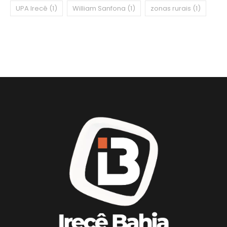
UPA Irecê
(1)
William Sanfona
(1)
zonas rurais
(1)