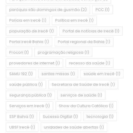
paróquia são domingos de gusmão
(2)
PCC
(1)
Polícia em Irecê
(1)
Política em Irecê
(1)
população de Irecê
(1)
Portal de notícias de Irecê
(1)
Portal Irecê Bahia
(1)
Portal regional da Bahia
(1)
Procon
(1)
programação religiosa
(1)
provedores de internet
(1)
recesso da saúde
(1)
SAMU 192
(1)
santas missas
(1)
saúde em Irecê
(1)
saúde pública
(1)
Secretaria de Saúde de Irecê
(1)
segurança pública
(1)
serviços de saúde
(1)
Serviços em Irecê
(1)
Show da Cultura Católica
(1)
SSP Bahia
(1)
Sucesso Digital
(1)
tecnologia
(1)
UBSF Irecê
(1)
unidades de saúde abertas
(1)