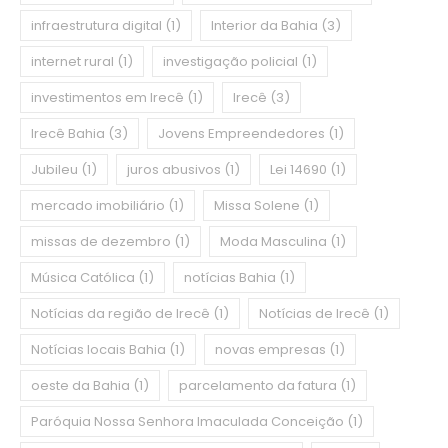
infraestrutura digital
(1)
Interior da Bahia
(3)
internet rural
(1)
investigação policial
(1)
investimentos em Irecê
(1)
Irecê
(3)
Irecê Bahia
(3)
Jovens Empreendedores
(1)
Jubileu
(1)
juros abusivos
(1)
Lei 14690
(1)
mercado imobiliário
(1)
Missa Solene
(1)
missas de dezembro
(1)
Moda Masculina
(1)
Música Católica
(1)
notícias Bahia
(1)
Notícias da região de Irecê
(1)
Notícias de Irecê
(1)
Notícias locais Bahia
(1)
novas empresas
(1)
oeste da Bahia
(1)
parcelamento da fatura
(1)
Paróquia Nossa Senhora Imaculada Conceição
(1)