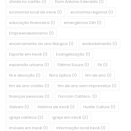
dívida no cartão
(1)
Dom Antonio Ederaldo
(1)
economia local de irece
(1)
economia regional
(1)
educação financeira
(1)
emergência 24h
(1)
Empreendedorismo
(1)
encerramento do ano litúrgico
(1)
endividamento
(1)
Esporte em Irecê
(1)
Evangelização
(1)
expansão urbana
(1)
Fátima Souza
(1)
Fé
(1)
fé e devoção
(1)
fibra óptica
(1)
fim de ano
(1)
fim de ano cristão
(1)
fim de ano sem imprevistos
(1)
finanças pessoais
(1)
Forrozin Católico.
(1)
Galvani
(1)
História de Irecê
(1)
Hustle Culture
(1)
igreja católica
(2)
igreja em irecê
(2)
Imóveis em Irecê
(1)
Informação local Irecê
(1)