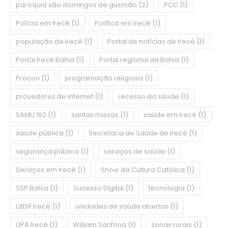
paróquia são domingos de gusmão
(2)
PCC
(1)
Polícia em Irecê
(1)
Política em Irecê
(1)
população de Irecê
(1)
Portal de notícias de Irecê
(1)
Portal Irecê Bahia
(1)
Portal regional da Bahia
(1)
Procon
(1)
programação religiosa
(1)
provedores de internet
(1)
recesso da saúde
(1)
SAMU 192
(1)
santas missas
(1)
saúde em Irecê
(1)
saúde pública
(1)
Secretaria de Saúde de Irecê
(1)
segurança pública
(1)
serviços de saúde
(1)
Serviços em Irecê
(1)
Show da Cultura Católica
(1)
SSP Bahia
(1)
Sucesso Digital
(1)
tecnologia
(1)
UBSF Irecê
(1)
unidades de saúde abertas
(1)
UPA Irecê
(1)
William Sanfona
(1)
zonas rurais
(1)