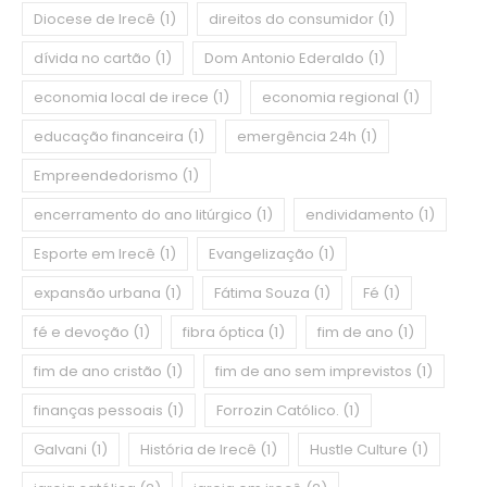
Diocese de Irecê
(1)
direitos do consumidor
(1)
dívida no cartão
(1)
Dom Antonio Ederaldo
(1)
economia local de irece
(1)
economia regional
(1)
educação financeira
(1)
emergência 24h
(1)
Empreendedorismo
(1)
encerramento do ano litúrgico
(1)
endividamento
(1)
Esporte em Irecê
(1)
Evangelização
(1)
expansão urbana
(1)
Fátima Souza
(1)
Fé
(1)
fé e devoção
(1)
fibra óptica
(1)
fim de ano
(1)
fim de ano cristão
(1)
fim de ano sem imprevistos
(1)
finanças pessoais
(1)
Forrozin Católico.
(1)
Galvani
(1)
História de Irecê
(1)
Hustle Culture
(1)