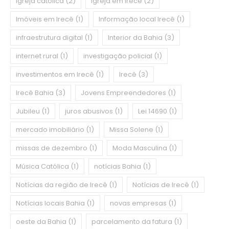
igreja católica
(2)
igreja em irecê
(2)
Imóveis em Irecê
(1)
Informação local Irecê
(1)
infraestrutura digital
(1)
Interior da Bahia
(3)
internet rural
(1)
investigação policial
(1)
investimentos em Irecê
(1)
Irecê
(3)
Irecê Bahia
(3)
Jovens Empreendedores
(1)
Jubileu
(1)
juros abusivos
(1)
Lei 14690
(1)
mercado imobiliário
(1)
Missa Solene
(1)
missas de dezembro
(1)
Moda Masculina
(1)
Música Católica
(1)
notícias Bahia
(1)
Notícias da região de Irecê
(1)
Notícias de Irecê
(1)
Notícias locais Bahia
(1)
novas empresas
(1)
oeste da Bahia
(1)
parcelamento da fatura
(1)