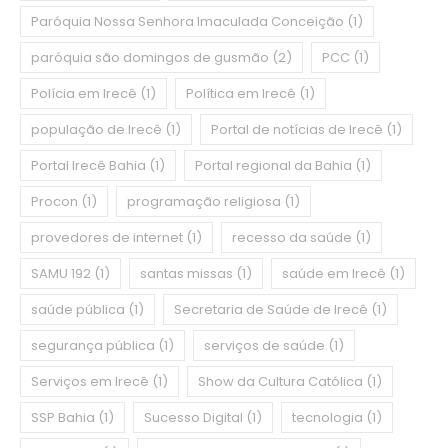
Paróquia Nossa Senhora Imaculada Conceição
(1)
paróquia são domingos de gusmão
(2)
PCC
(1)
Polícia em Irecê
(1)
Política em Irecê
(1)
população de Irecê
(1)
Portal de notícias de Irecê
(1)
Portal Irecê Bahia
(1)
Portal regional da Bahia
(1)
Procon
(1)
programação religiosa
(1)
provedores de internet
(1)
recesso da saúde
(1)
SAMU 192
(1)
santas missas
(1)
saúde em Irecê
(1)
saúde pública
(1)
Secretaria de Saúde de Irecê
(1)
segurança pública
(1)
serviços de saúde
(1)
Serviços em Irecê
(1)
Show da Cultura Católica
(1)
SSP Bahia
(1)
Sucesso Digital
(1)
tecnologia
(1)