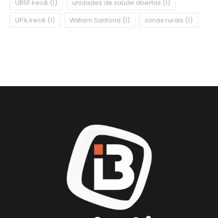
UBSF Irecê
(1)
unidades de saúde abertas
(1)
UPA Irecê
(1)
William Sanfona
(1)
zonas rurais
(1)