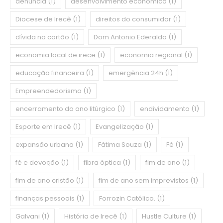
denúncia
(1)
desenvolvimento econômico
(1)
Diocese de Irecê
(1)
direitos do consumidor
(1)
dívida no cartão
(1)
Dom Antonio Ederaldo
(1)
economia local de irece
(1)
economia regional
(1)
educação financeira
(1)
emergência 24h
(1)
Empreendedorismo
(1)
encerramento do ano litúrgico
(1)
endividamento
(1)
Esporte em Irecê
(1)
Evangelização
(1)
expansão urbana
(1)
Fátima Souza
(1)
Fé
(1)
fé e devoção
(1)
fibra óptica
(1)
fim de ano
(1)
fim de ano cristão
(1)
fim de ano sem imprevistos
(1)
finanças pessoais
(1)
Forrozin Católico.
(1)
Galvani
(1)
História de Irecê
(1)
Hustle Culture
(1)