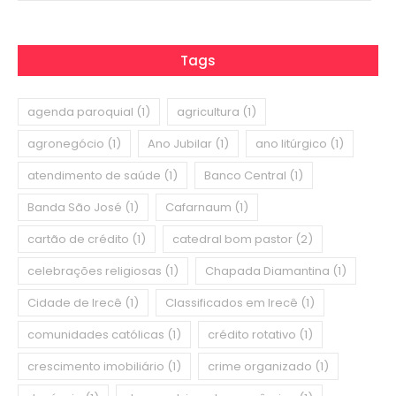
Tags
agenda paroquial
(1)
agricultura
(1)
agronegócio
(1)
Ano Jubilar
(1)
ano litúrgico
(1)
atendimento de saúde
(1)
Banco Central
(1)
Banda São José
(1)
Cafarnaum
(1)
cartão de crédito
(1)
catedral bom pastor
(2)
celebrações religiosas
(1)
Chapada Diamantina
(1)
Cidade de Irecê
(1)
Classificados em Irecê
(1)
comunidades católicas
(1)
crédito rotativo
(1)
crescimento imobiliário
(1)
crime organizado
(1)