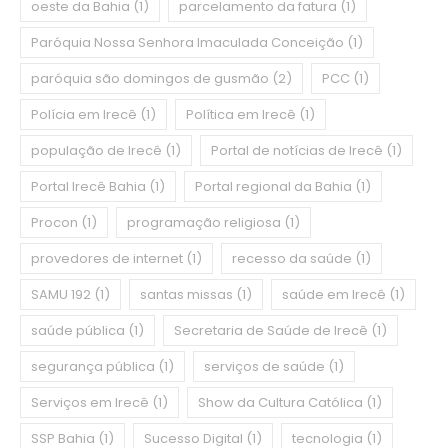
oeste da Bahia
(1)
parcelamento da fatura
(1)
Paróquia Nossa Senhora Imaculada Conceição
(1)
paróquia são domingos de gusmão
(2)
PCC
(1)
Polícia em Irecê
(1)
Política em Irecê
(1)
população de Irecê
(1)
Portal de notícias de Irecê
(1)
Portal Irecê Bahia
(1)
Portal regional da Bahia
(1)
Procon
(1)
programação religiosa
(1)
provedores de internet
(1)
recesso da saúde
(1)
SAMU 192
(1)
santas missas
(1)
saúde em Irecê
(1)
saúde pública
(1)
Secretaria de Saúde de Irecê
(1)
segurança pública
(1)
serviços de saúde
(1)
Serviços em Irecê
(1)
Show da Cultura Católica
(1)
SSP Bahia
(1)
Sucesso Digital
(1)
tecnologia
(1)