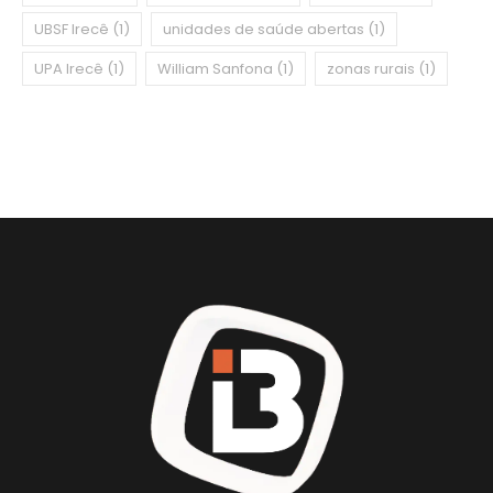
UBSF Irecê
(1)
unidades de saúde abertas
(1)
UPA Irecê
(1)
William Sanfona
(1)
zonas rurais
(1)