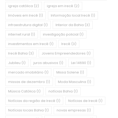
igreja católica
(2)
igreja em irecê
(2)
Imóveis em Irecê
(1)
Informação local Irecê
(1)
infraestrutura digital
(1)
Interior da Bahia
(3)
internet rural
(1)
investigação policial
(1)
investimentos em Irecê
(1)
Irecê
(3)
Irecê Bahia
(3)
Jovens Empreendedores
(1)
Jubileu
(1)
juros abusivos
(1)
Lei 14690
(1)
mercado imobiliário
(1)
Missa Solene
(1)
missas de dezembro
(1)
Moda Masculina
(1)
Música Católica
(1)
notícias Bahia
(1)
Notícias da região de Irecê
(1)
Notícias de Irecê
(1)
Notícias locais Bahia
(1)
novas empresas
(1)