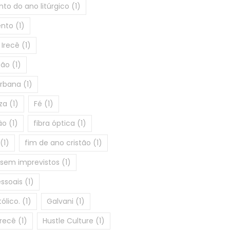
to do ano litúrgico
(1)
ento
(1)
 Irecê
(1)
ção
(1)
urbana
(1)
za
(1)
Fé
(1)
ão
(1)
fibra óptica
(1)
(1)
fim de ano cristão
(1)
 sem imprevistos
(1)
ssoais
(1)
ólico.
(1)
Galvani
(1)
Irecê
(1)
Hustle Culture
(1)