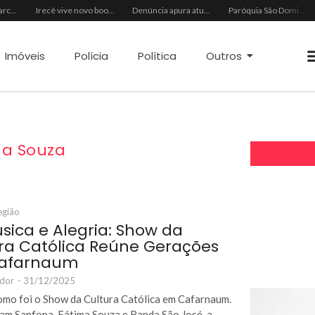
Missa solene marca o encerramento do Ano Jubilar da Diocese de Irecê na Catedral Bom Pastor
Irecê vive novo boom imobiliário impulsionado pela economia regional
Denúncia apura atuação criminosa em redes de internet no interior da Bahia
Paróquia São Domingos de Gusmão divulga agenda de missas de fim de ano em Irecê
Imóveis
Polícia
Política
Outros
ma Souza
egião
úsica e Alegria: Show da
ra Católica Reúne Gerações
afarnaum
ador
-
31/12/2025
omo foi o Show da Cultura Católica em Cafarnaum.
am Sanfona, Fátima Souza e Banda São José, a