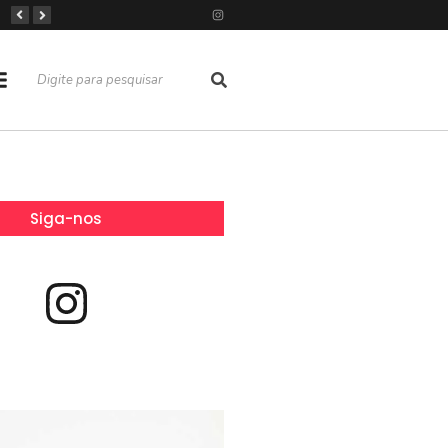
Dívida do cartão de crédito passa a ter limite no Brasil
Saúde em Irecê durante o fim de ano: veja o que funciona, o que entra em recesso e onde buscar atendimento
Portal Irecê Bahia é lançado como o novo centro de informação, serviços e conexão da cidade
Siga-nos