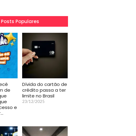
Posts Populares
recê
Dívida do cartão de
im de
crédito passa a ter
que
limite no Brasil
que
23/12/2025
cesso e
r…