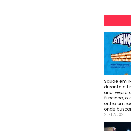
Saúde em I
durante o f
ano: veja o 
funciona, o 
entra em re
onde busca
23/12/2025