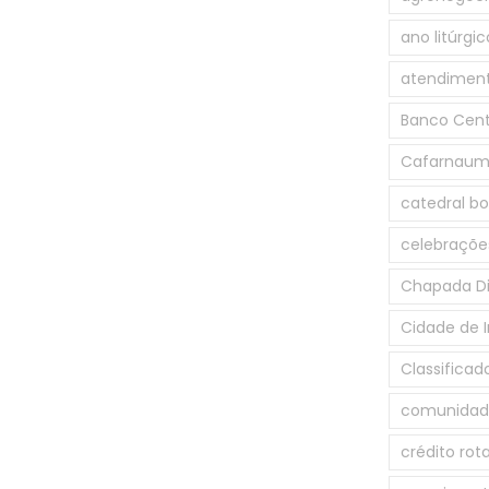
ano litúrgic
atendiment
Banco Cent
Cafarnau
catedral b
celebrações
Chapada D
Cidade de 
Classificad
comunidade
crédito rot