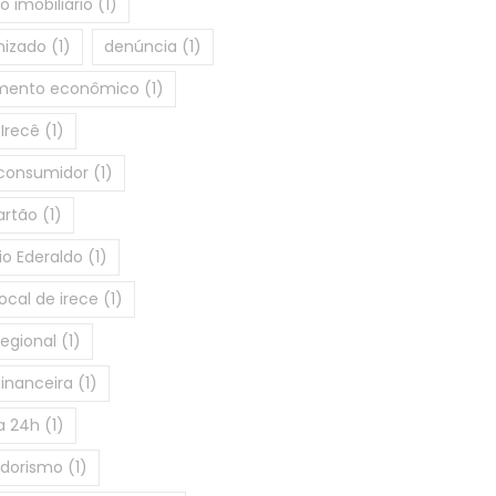
 imobiliário
(1)
nizado
(1)
denúncia
(1)
imento econômico
(1)
Irecê
(1)
 consumidor
(1)
artão
(1)
o Ederaldo
(1)
ocal de irece
(1)
egional
(1)
inanceira
(1)
a 24h
(1)
dorismo
(1)