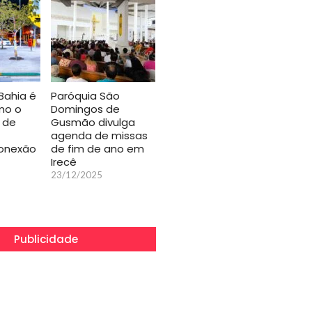
 Bahia é
Paróquia São
mo o
Domingos de
 de
Gusmão divulga
agenda de missas
conexão
de fim de ano em
Irecê
23/12/2025
Publicidade