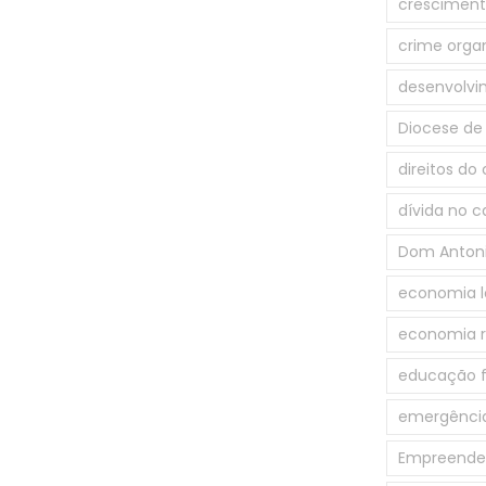
crescimento
crime orga
desenvolv
Diocese de 
direitos do
dívida no c
Dom Antoni
economia l
economia r
educação f
emergênci
Empreende