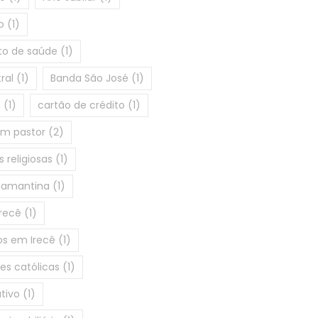
o
(1)
o de saúde
(1)
ral
(1)
Banda São José
(1)
m
(1)
cartão de crédito
(1)
om pastor
(2)
 religiosas
(1)
iamantina
(1)
Irecê
(1)
os em Irecê
(1)
s católicas
(1)
ativo
(1)