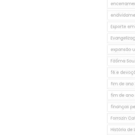
encerramen
endividam
Esporte em
Evangeliza
expansão 
Fátima Sou
fé e devoç
fim de ano
fim de ano
finanças pe
Forrozin Cat
História de 