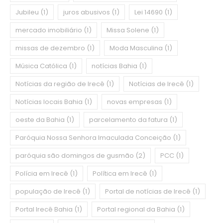
Jubileu
(1)
juros abusivos
(1)
Lei 14690
(1)
mercado imobiliário
(1)
Missa Solene
(1)
missas de dezembro
(1)
Moda Masculina
(1)
Música Católica
(1)
notícias Bahia
(1)
Notícias da região de Irecê
(1)
Notícias de Irecê
(1)
Notícias locais Bahia
(1)
novas empresas
(1)
oeste da Bahia
(1)
parcelamento da fatura
(1)
Paróquia Nossa Senhora Imaculada Conceição
(1)
paróquia são domingos de gusmão
(2)
PCC
(1)
Polícia em Irecê
(1)
Política em Irecê
(1)
população de Irecê
(1)
Portal de notícias de Irecê
(1)
Portal Irecê Bahia
(1)
Portal regional da Bahia
(1)