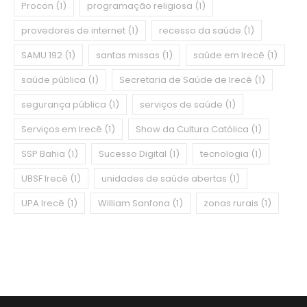
Procon
(1)
programação religiosa
(1)
provedores de internet
(1)
recesso da saúde
(1)
SAMU 192
(1)
santas missas
(1)
saúde em Irecê
(1)
saúde pública
(1)
Secretaria de Saúde de Irecê
(1)
segurança pública
(1)
serviços de saúde
(1)
Serviços em Irecê
(1)
Show da Cultura Católica
(1)
SSP Bahia
(1)
Sucesso Digital
(1)
tecnologia
(1)
UBSF Irecê
(1)
unidades de saúde abertas
(1)
UPA Irecê
(1)
William Sanfona
(1)
zonas rurais
(1)