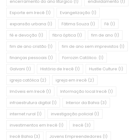
encerramento do ano litúrgico
(1)
endividamento
(1)
Esporte em Irecê
(1)
Evangelização
(1)
expansão urbana
(1)
Fátima Souza
(1)
Fé
(1)
fé e devoção
(1)
fibra óptica
(1)
fim de ano
(1)
fim de ano cristão
(1)
fim de ano sem imprevistos
(1)
finanças pessoais
(1)
Forrozin Católico.
(1)
Galvani
(1)
História de Irecê
(1)
Hustle Culture
(1)
igreja católica
(2)
igreja em irecê
(2)
Imóveis em Irecê
(1)
Informação local Irecê
(1)
infraestrutura digital
(1)
Interior da Bahia
(3)
internet rural
(1)
investigação policial
(1)
investimentos em Irecê
(1)
Irecê
(3)
Irecê Bahia
(3)
Jovens Empreendedores
(1)