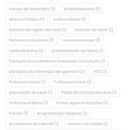
missas de dezembro
(1)
Moda Masculina
(1)
Música Católica
(1)
notícias Bahia
(1)
Notícias da região de Irecê
(1)
Notícias de Irecê
(1)
Notícias locais Bahia
(1)
novas empresas
(1)
oeste da Bahia
(1)
parcelamento da fatura
(1)
Paróquia Nossa Senhora Imaculada Conceição
(1)
paróquia são domingos de gusmão
(2)
PCC
(1)
Polícia em Irecê
(1)
Política em Irecê
(1)
população de Irecê
(1)
Portal de notícias de Irecê
(1)
Portal Irecê Bahia
(1)
Portal regional da Bahia
(1)
Procon
(1)
programação religiosa
(1)
provedores de internet
(1)
recesso da saúde
(1)