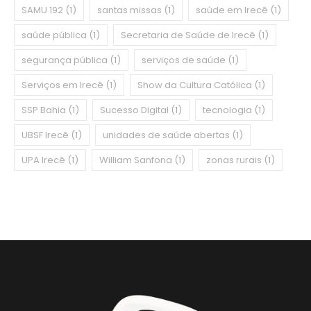
SAMU 192
(1)
santas missas
(1)
saúde em Irecê
(1)
saúde pública
(1)
Secretaria de Saúde de Irecê
(1)
segurança pública
(1)
serviços de saúde
(1)
Serviços em Irecê
(1)
Show da Cultura Católica
(1)
SSP Bahia
(1)
Sucesso Digital
(1)
tecnologia
(1)
UBSF Irecê
(1)
unidades de saúde abertas
(1)
UPA Irecê
(1)
William Sanfona
(1)
zonas rurais
(1)