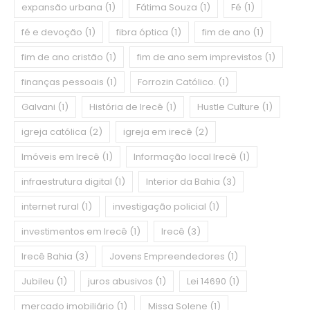
expansão urbana
(1)
Fátima Souza
(1)
Fé
(1)
fé e devoção
(1)
fibra óptica
(1)
fim de ano
(1)
fim de ano cristão
(1)
fim de ano sem imprevistos
(1)
finanças pessoais
(1)
Forrozin Católico.
(1)
Galvani
(1)
História de Irecê
(1)
Hustle Culture
(1)
igreja católica
(2)
igreja em irecê
(2)
Imóveis em Irecê
(1)
Informação local Irecê
(1)
infraestrutura digital
(1)
Interior da Bahia
(3)
internet rural
(1)
investigação policial
(1)
investimentos em Irecê
(1)
Irecê
(3)
Irecê Bahia
(3)
Jovens Empreendedores
(1)
Jubileu
(1)
juros abusivos
(1)
Lei 14690
(1)
mercado imobiliário
(1)
Missa Solene
(1)