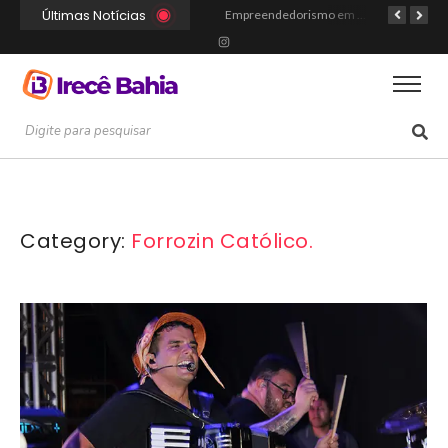
Últimas Notícias
Portal Irecê Bahia é lançado como o novo centro de informação, serviços e conexão da cidade
Fé, Música e Alegria: Show da Cultura Católica Reúne Gerações em Cafarnaum
Empreendedorismo em Irecê: Como Arthur Transformou Disciplina Acadêmica na Marca Hustle Culture
Category:
Forrozin Católico.