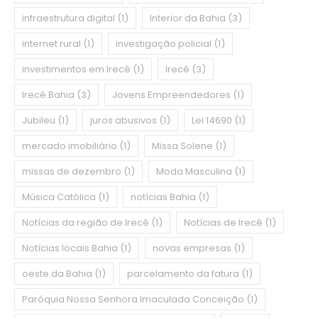
infraestrutura digital
(1)
Interior da Bahia
(3)
internet rural
(1)
investigação policial
(1)
investimentos em Irecê
(1)
Irecê
(3)
Irecê Bahia
(3)
Jovens Empreendedores
(1)
Jubileu
(1)
juros abusivos
(1)
Lei 14690
(1)
mercado imobiliário
(1)
Missa Solene
(1)
missas de dezembro
(1)
Moda Masculina
(1)
Música Católica
(1)
notícias Bahia
(1)
Notícias da região de Irecê
(1)
Notícias de Irecê
(1)
Notícias locais Bahia
(1)
novas empresas
(1)
oeste da Bahia
(1)
parcelamento da fatura
(1)
Paróquia Nossa Senhora Imaculada Conceição
(1)