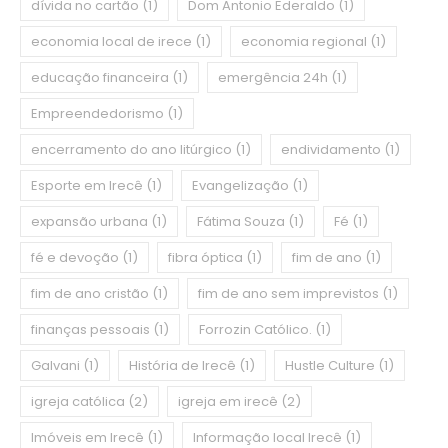
dívida no cartão
(1)
Dom Antonio Ederaldo
(1)
economia local de irece
(1)
economia regional
(1)
educação financeira
(1)
emergência 24h
(1)
Empreendedorismo
(1)
encerramento do ano litúrgico
(1)
endividamento
(1)
Esporte em Irecê
(1)
Evangelização
(1)
expansão urbana
(1)
Fátima Souza
(1)
Fé
(1)
fé e devoção
(1)
fibra óptica
(1)
fim de ano
(1)
fim de ano cristão
(1)
fim de ano sem imprevistos
(1)
finanças pessoais
(1)
Forrozin Católico.
(1)
Galvani
(1)
História de Irecê
(1)
Hustle Culture
(1)
igreja católica
(2)
igreja em irecê
(2)
Imóveis em Irecê
(1)
Informação local Irecê
(1)