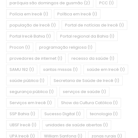
paróquia são domingos de gusmão
(2)
PCC
(1)
Polícia em Irecê
(1)
Política em Irecê
(1)
população de Irecê
(1)
Portal de notícias de Irecê
(1)
Portal Irecê Bahia
(1)
Portal regional da Bahia
(1)
Procon
(1)
programação religiosa
(1)
provedores de internet
(1)
recesso da saúde
(1)
SAMU 192
(1)
santas missas
(1)
saúde em Irecê
(1)
saúde pública
(1)
Secretaria de Saúde de Irecê
(1)
segurança pública
(1)
serviços de saúde
(1)
Serviços em Irecê
(1)
Show da Cultura Católica
(1)
SSP Bahia
(1)
Sucesso Digital
(1)
tecnologia
(1)
UBSF Irecê
(1)
unidades de saúde abertas
(1)
UPA Irecê
(1)
William Sanfona
(1)
zonas rurais
(1)