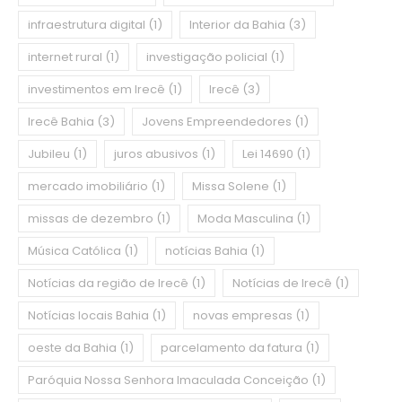
infraestrutura digital
(1)
Interior da Bahia
(3)
internet rural
(1)
investigação policial
(1)
investimentos em Irecê
(1)
Irecê
(3)
Irecê Bahia
(3)
Jovens Empreendedores
(1)
Jubileu
(1)
juros abusivos
(1)
Lei 14690
(1)
mercado imobiliário
(1)
Missa Solene
(1)
missas de dezembro
(1)
Moda Masculina
(1)
Música Católica
(1)
notícias Bahia
(1)
Notícias da região de Irecê
(1)
Notícias de Irecê
(1)
Notícias locais Bahia
(1)
novas empresas
(1)
oeste da Bahia
(1)
parcelamento da fatura
(1)
Paróquia Nossa Senhora Imaculada Conceição
(1)