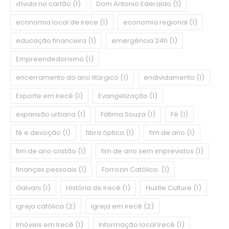
dívida no cartão
(1)
Dom Antonio Ederaldo
(1)
economia local de irece
(1)
economia regional
(1)
educação financeira
(1)
emergência 24h
(1)
Empreendedorismo
(1)
encerramento do ano litúrgico
(1)
endividamento
(1)
Esporte em Irecê
(1)
Evangelização
(1)
expansão urbana
(1)
Fátima Souza
(1)
Fé
(1)
fé e devoção
(1)
fibra óptica
(1)
fim de ano
(1)
fim de ano cristão
(1)
fim de ano sem imprevistos
(1)
finanças pessoais
(1)
Forrozin Católico.
(1)
Galvani
(1)
História de Irecê
(1)
Hustle Culture
(1)
igreja católica
(2)
igreja em irecê
(2)
Imóveis em Irecê
(1)
Informação local Irecê
(1)