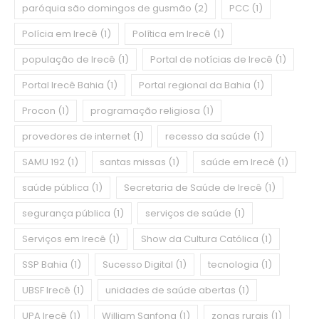
paróquia são domingos de gusmão
(2)
PCC
(1)
Polícia em Irecê
(1)
Política em Irecê
(1)
população de Irecê
(1)
Portal de notícias de Irecê
(1)
Portal Irecê Bahia
(1)
Portal regional da Bahia
(1)
Procon
(1)
programação religiosa
(1)
provedores de internet
(1)
recesso da saúde
(1)
SAMU 192
(1)
santas missas
(1)
saúde em Irecê
(1)
saúde pública
(1)
Secretaria de Saúde de Irecê
(1)
segurança pública
(1)
serviços de saúde
(1)
Serviços em Irecê
(1)
Show da Cultura Católica
(1)
SSP Bahia
(1)
Sucesso Digital
(1)
tecnologia
(1)
UBSF Irecê
(1)
unidades de saúde abertas
(1)
UPA Irecê
(1)
William Sanfona
(1)
zonas rurais
(1)