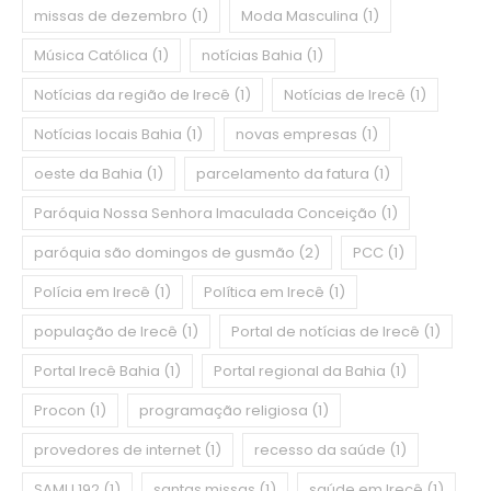
missas de dezembro
(1)
Moda Masculina
(1)
Música Católica
(1)
notícias Bahia
(1)
Notícias da região de Irecê
(1)
Notícias de Irecê
(1)
Notícias locais Bahia
(1)
novas empresas
(1)
oeste da Bahia
(1)
parcelamento da fatura
(1)
Paróquia Nossa Senhora Imaculada Conceição
(1)
paróquia são domingos de gusmão
(2)
PCC
(1)
Polícia em Irecê
(1)
Política em Irecê
(1)
população de Irecê
(1)
Portal de notícias de Irecê
(1)
Portal Irecê Bahia
(1)
Portal regional da Bahia
(1)
Procon
(1)
programação religiosa
(1)
provedores de internet
(1)
recesso da saúde
(1)
SAMU 192
(1)
santas missas
(1)
saúde em Irecê
(1)