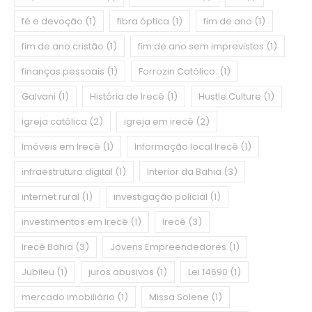
fé e devoção
(1)
fibra óptica
(1)
fim de ano
(1)
fim de ano cristão
(1)
fim de ano sem imprevistos
(1)
finanças pessoais
(1)
Forrozin Católico.
(1)
Galvani
(1)
História de Irecê
(1)
Hustle Culture
(1)
igreja católica
(2)
igreja em irecê
(2)
Imóveis em Irecê
(1)
Informação local Irecê
(1)
infraestrutura digital
(1)
Interior da Bahia
(3)
internet rural
(1)
investigação policial
(1)
investimentos em Irecê
(1)
Irecê
(3)
Irecê Bahia
(3)
Jovens Empreendedores
(1)
Jubileu
(1)
juros abusivos
(1)
Lei 14690
(1)
mercado imobiliário
(1)
Missa Solene
(1)