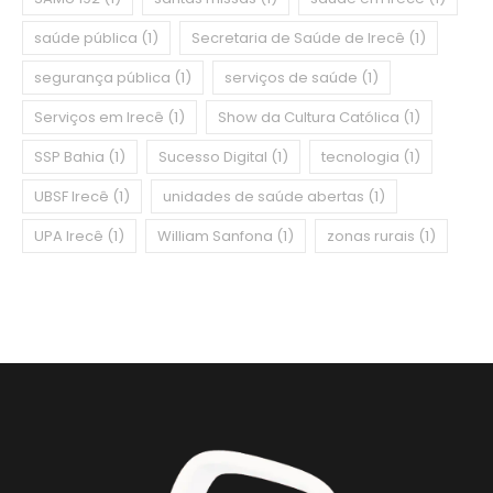
saúde pública
(1)
Secretaria de Saúde de Irecê
(1)
segurança pública
(1)
serviços de saúde
(1)
Serviços em Irecê
(1)
Show da Cultura Católica
(1)
SSP Bahia
(1)
Sucesso Digital
(1)
tecnologia
(1)
UBSF Irecê
(1)
unidades de saúde abertas
(1)
UPA Irecê
(1)
William Sanfona
(1)
zonas rurais
(1)