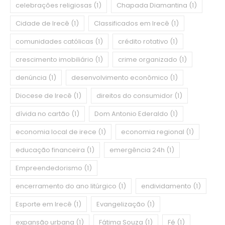
celebrações religiosas
(1)
Chapada Diamantina
(1)
Cidade de Irecê
(1)
Classificados em Irecê
(1)
comunidades católicas
(1)
crédito rotativo
(1)
crescimento imobiliário
(1)
crime organizado
(1)
denúncia
(1)
desenvolvimento econômico
(1)
Diocese de Irecê
(1)
direitos do consumidor
(1)
dívida no cartão
(1)
Dom Antonio Ederaldo
(1)
economia local de irece
(1)
economia regional
(1)
educação financeira
(1)
emergência 24h
(1)
Empreendedorismo
(1)
encerramento do ano litúrgico
(1)
endividamento
(1)
Esporte em Irecê
(1)
Evangelização
(1)
expansão urbana
(1)
Fátima Souza
(1)
Fé
(1)