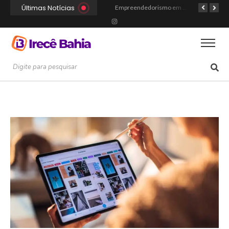
Últimas Notícias
Portal Irecê Bahia é lançado como o novo centro de informação, serviços e conexão da cidade
Fé, Música e Alegria: Show da Cultura Católica Reúne Gerações em Cafarnaum
Empreendedorismo em Irecê: Como Arthur Transformou Disciplina Acadêmica na Marca Hustle Culture