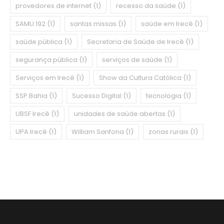
provedores de internet
(1)
recesso da saúde
(1)
SAMU 192
(1)
santas missas
(1)
saúde em Irecê
(1)
saúde pública
(1)
Secretaria de Saúde de Irecê
(1)
segurança pública
(1)
serviços de saúde
(1)
Serviços em Irecê
(1)
Show da Cultura Católica
(1)
SSP Bahia
(1)
Sucesso Digital
(1)
tecnologia
(1)
UBSF Irecê
(1)
unidades de saúde abertas
(1)
UPA Irecê
(1)
William Sanfona
(1)
zonas rurais
(1)