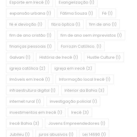
Esporte em Irecê
(1)
Evangelização
(1)
expansão urbana
(1)
Fátima Souza
(1)
Fé
(1)
fé e devoção
(1)
fibra óptica
(1)
fim de ano
(1)
fim de ano cristão
(1)
fim de ano sem imprevistos
(1)
finanças pessoais
(1)
Forrozin Católico.
(1)
Galvani
(1)
História de Irecê
(1)
Hustle Culture
(1)
igreja católica
(2)
igreja em irecê
(2)
Imóveis em Irecê
(1)
Informação local Irecê
(1)
infraestrutura digital
(1)
Interior da Bahia
(3)
internet rural
(1)
investigação policial
(1)
investimentos em Irecê
(1)
Irecê
(3)
Irecê Bahia
(3)
Jovens Empreendedores
(1)
Jubileu
(1)
juros abusivos
(1)
Lei 14690
(1)