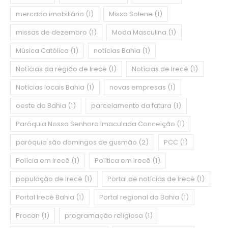
mercado imobiliário
(1)
Missa Solene
(1)
missas de dezembro
(1)
Moda Masculina
(1)
Música Católica
(1)
notícias Bahia
(1)
Notícias da região de Irecê
(1)
Notícias de Irecê
(1)
Notícias locais Bahia
(1)
novas empresas
(1)
oeste da Bahia
(1)
parcelamento da fatura
(1)
Paróquia Nossa Senhora Imaculada Conceição
(1)
paróquia são domingos de gusmão
(2)
PCC
(1)
Polícia em Irecê
(1)
Política em Irecê
(1)
população de Irecê
(1)
Portal de notícias de Irecê
(1)
Portal Irecê Bahia
(1)
Portal regional da Bahia
(1)
Procon
(1)
programação religiosa
(1)