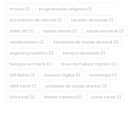
Procon
(1)
programação religiosa
(1)
provedores de internet
(1)
recesso da saúde
(1)
SAMU 192
(1)
santas missas
(1)
saúde em Irecê
(1)
saúde pública
(1)
Secretaria de Saúde de Irecê
(1)
segurança pública
(1)
serviços de saúde
(1)
Serviços em Irecê
(1)
Show da Cultura Católica
(1)
SSP Bahia
(1)
Sucesso Digital
(1)
tecnologia
(1)
UBSF Irecê
(1)
unidades de saúde abertas
(1)
UPA Irecê
(1)
William Sanfona
(1)
zonas rurais
(1)