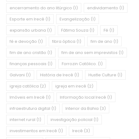
encerramento do ano litúrgico
(1)
endividamento
(1)
Esporte em Irecê
(1)
Evangelização
(1)
expansão urbana
(1)
Fátima Souza
(1)
Fé
(1)
fé e devoção
(1)
fibra óptica
(1)
fim de ano
(1)
fim de ano cristão
(1)
fim de ano sem imprevistos
(1)
finanças pessoais
(1)
Forrozin Católico.
(1)
Galvani
(1)
História de Irecê
(1)
Hustle Culture
(1)
igreja católica
(2)
igreja em irecê
(2)
Imóveis em Irecê
(1)
Informação local Irecê
(1)
infraestrutura digital
(1)
Interior da Bahia
(3)
internet rural
(1)
investigação policial
(1)
investimentos em Irecê
(1)
Irecê
(3)