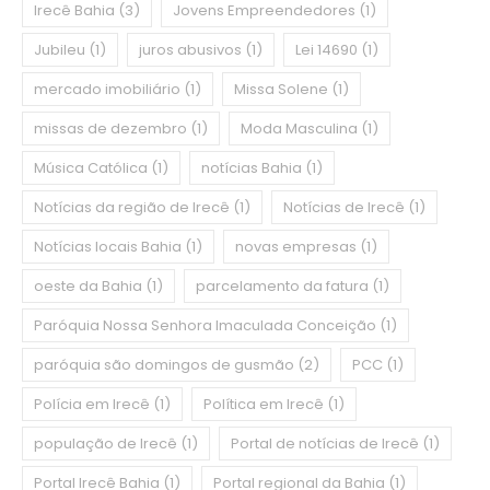
Irecê Bahia
(3)
Jovens Empreendedores
(1)
Jubileu
(1)
juros abusivos
(1)
Lei 14690
(1)
mercado imobiliário
(1)
Missa Solene
(1)
missas de dezembro
(1)
Moda Masculina
(1)
Música Católica
(1)
notícias Bahia
(1)
Notícias da região de Irecê
(1)
Notícias de Irecê
(1)
Notícias locais Bahia
(1)
novas empresas
(1)
oeste da Bahia
(1)
parcelamento da fatura
(1)
Paróquia Nossa Senhora Imaculada Conceição
(1)
paróquia são domingos de gusmão
(2)
PCC
(1)
Polícia em Irecê
(1)
Política em Irecê
(1)
população de Irecê
(1)
Portal de notícias de Irecê
(1)
Portal Irecê Bahia
(1)
Portal regional da Bahia
(1)