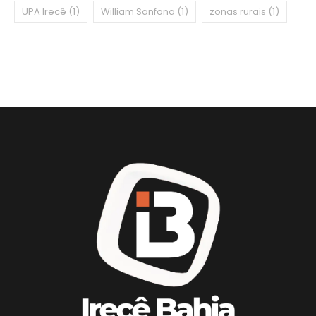
UPA Irecê
(1)
William Sanfona
(1)
zonas rurais
(1)