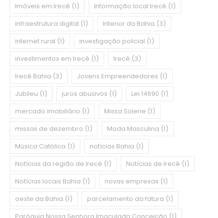
Imóveis em Irecê
(1)
Informação local Irecê
(1)
infraestrutura digital
(1)
Interior da Bahia
(3)
internet rural
(1)
investigação policial
(1)
investimentos em Irecê
(1)
Irecê
(3)
Irecê Bahia
(3)
Jovens Empreendedores
(1)
Jubileu
(1)
juros abusivos
(1)
Lei 14690
(1)
mercado imobiliário
(1)
Missa Solene
(1)
missas de dezembro
(1)
Moda Masculina
(1)
Música Católica
(1)
notícias Bahia
(1)
Notícias da região de Irecê
(1)
Notícias de Irecê
(1)
Notícias locais Bahia
(1)
novas empresas
(1)
oeste da Bahia
(1)
parcelamento da fatura
(1)
Paróquia Nossa Senhora Imaculada Conceição
(1)