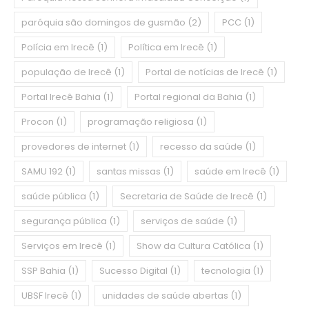
paróquia são domingos de gusmão
(2)
PCC
(1)
Polícia em Irecê
(1)
Política em Irecê
(1)
população de Irecê
(1)
Portal de notícias de Irecê
(1)
Portal Irecê Bahia
(1)
Portal regional da Bahia
(1)
Procon
(1)
programação religiosa
(1)
provedores de internet
(1)
recesso da saúde
(1)
SAMU 192
(1)
santas missas
(1)
saúde em Irecê
(1)
saúde pública
(1)
Secretaria de Saúde de Irecê
(1)
segurança pública
(1)
serviços de saúde
(1)
Serviços em Irecê
(1)
Show da Cultura Católica
(1)
SSP Bahia
(1)
Sucesso Digital
(1)
tecnologia
(1)
UBSF Irecê
(1)
unidades de saúde abertas
(1)