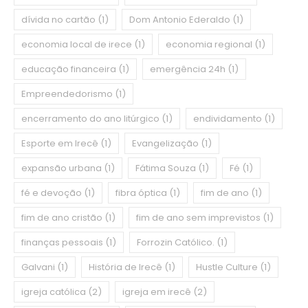
dívida no cartão
(1)
Dom Antonio Ederaldo
(1)
economia local de irece
(1)
economia regional
(1)
educação financeira
(1)
emergência 24h
(1)
Empreendedorismo
(1)
encerramento do ano litúrgico
(1)
endividamento
(1)
Esporte em Irecê
(1)
Evangelização
(1)
expansão urbana
(1)
Fátima Souza
(1)
Fé
(1)
fé e devoção
(1)
fibra óptica
(1)
fim de ano
(1)
fim de ano cristão
(1)
fim de ano sem imprevistos
(1)
finanças pessoais
(1)
Forrozin Católico.
(1)
Galvani
(1)
História de Irecê
(1)
Hustle Culture
(1)
igreja católica
(2)
igreja em irecê
(2)