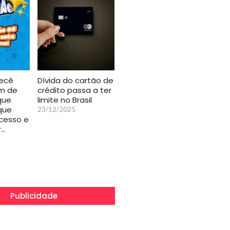
recê
Dívida do cartão de
im de
crédito passa a ter
que
limite no Brasil
que
23/12/2025
cesso e
r…
Publicidade