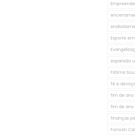
Empreende
encerramen
endividam
Esporte em
Evangeliza
expansão 
Fátima Sou
fé e devoç
fim de ano
fim de ano
finanças pe
Forrozin Cat