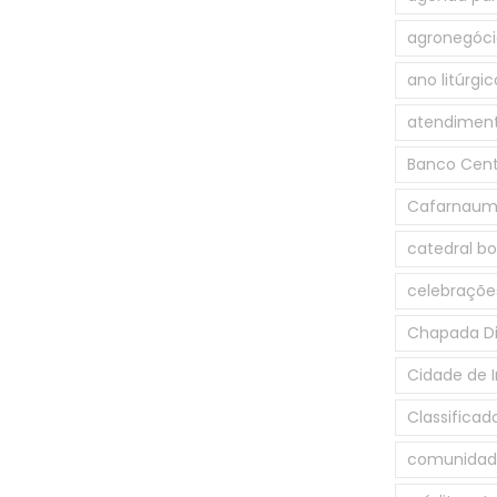
agronegóci
ano litúrgic
atendiment
Banco Cent
Cafarnau
catedral b
celebrações
Chapada D
Cidade de 
Classificad
comunidade