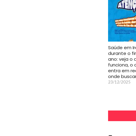
Saúde em I
durante o f
ano: veja o 
funciona, o 
entra em re
onde busca
23/12/2025
-