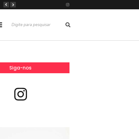
Dívida do cartão de crédito passa a ter limite no Brasil
Saúde em Irecê durante o fim de ano: veja o que funciona, o que entra em recesso e onde buscar atendimento
Portal Irecê Bahia é lançado como o novo centro de informação, serviços e conexão da cidade
Siga-nos