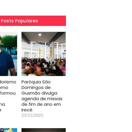
Posts Populares
orismo
Paróquia São
Como
Domingos de
sformou
Gusmão divulga
agenda de missas
na
de fim de ano em
e
Irecê
23/12/2025