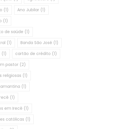
o
(1)
Ano Jubilar
(1)
o
(1)
o de saúde
(1)
ral
(1)
Banda São José
(1)
m
(1)
cartão de crédito
(1)
om pastor
(2)
 religiosas
(1)
iamantina
(1)
Irecê
(1)
os em Irecê
(1)
s católicas
(1)