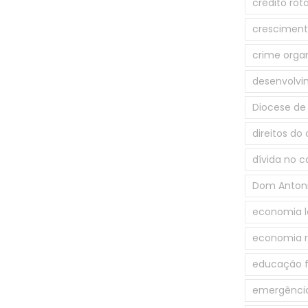
crédito rot
crescimento
crime orga
desenvolv
Diocese de 
direitos do
dívida no c
Dom Antoni
economia l
economia r
educação f
emergênci