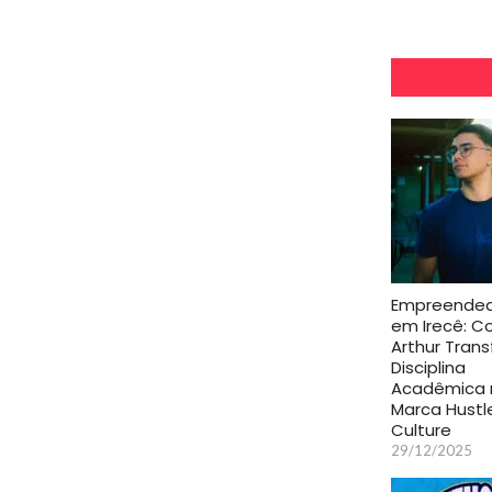
Empreended
em Irecê: 
Arthur Tran
Disciplina
Acadêmica 
Marca Hustl
Culture
29/12/2025