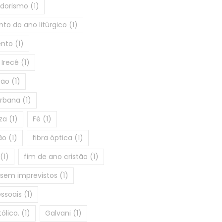
dorismo
(1)
to do ano litúrgico
(1)
ento
(1)
 Irecê
(1)
ção
(1)
urbana
(1)
za
(1)
Fé
(1)
ão
(1)
fibra óptica
(1)
(1)
fim de ano cristão
(1)
 sem imprevistos
(1)
ssoais
(1)
ólico.
(1)
Galvani
(1)