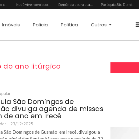
Missa solene marca o encerramento do Ano Jubilar da Diocese de Irecê na Catedral Bom Pastor
Irecê vive novo boom imobiliário impulsionado pela economia regional
Denúncia apura atuação criminosa em redes de internet no interior da Bahia
Paróquia São Domingos de Gusmão divulga agenda de missas de fim de ano em Irecê
Imóveis
Polícia
Política
Outros
do ano litúrgico
opular
uia São Domingos de
o divulga agenda de missas
m de ano em Irecê
ador
-
23/12/2025
a São Domingos de Gusmão, em Irecê, divulgou a
ão oficial das Santas Missas para o período de 22