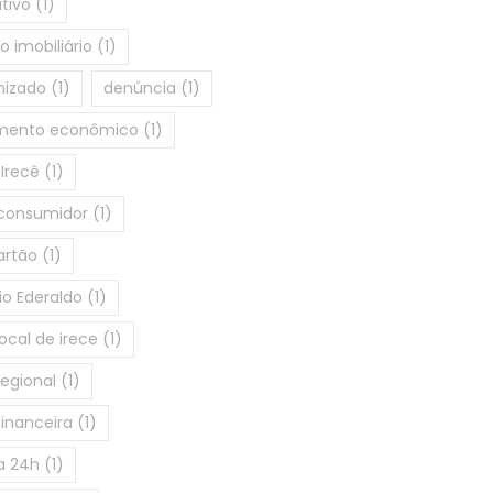
ativo
(1)
 imobiliário
(1)
nizado
(1)
denúncia
(1)
imento econômico
(1)
Irecê
(1)
 consumidor
(1)
artão
(1)
o Ederaldo
(1)
ocal de irece
(1)
egional
(1)
inanceira
(1)
a 24h
(1)