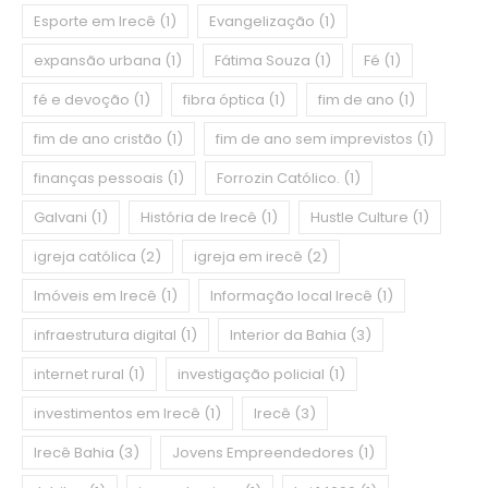
Esporte em Irecê
(1)
Evangelização
(1)
expansão urbana
(1)
Fátima Souza
(1)
Fé
(1)
fé e devoção
(1)
fibra óptica
(1)
fim de ano
(1)
fim de ano cristão
(1)
fim de ano sem imprevistos
(1)
finanças pessoais
(1)
Forrozin Católico.
(1)
Galvani
(1)
História de Irecê
(1)
Hustle Culture
(1)
igreja católica
(2)
igreja em irecê
(2)
Imóveis em Irecê
(1)
Informação local Irecê
(1)
infraestrutura digital
(1)
Interior da Bahia
(3)
internet rural
(1)
investigação policial
(1)
investimentos em Irecê
(1)
Irecê
(3)
Irecê Bahia
(3)
Jovens Empreendedores
(1)