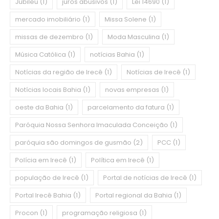
Jubileu
(1)
juros abusivos
(1)
Lei 14690
(1)
mercado imobiliário
(1)
Missa Solene
(1)
missas de dezembro
(1)
Moda Masculina
(1)
Música Católica
(1)
notícias Bahia
(1)
Notícias da região de Irecê
(1)
Notícias de Irecê
(1)
Notícias locais Bahia
(1)
novas empresas
(1)
oeste da Bahia
(1)
parcelamento da fatura
(1)
Paróquia Nossa Senhora Imaculada Conceição
(1)
paróquia são domingos de gusmão
(2)
PCC
(1)
Polícia em Irecê
(1)
Política em Irecê
(1)
população de Irecê
(1)
Portal de notícias de Irecê
(1)
Portal Irecê Bahia
(1)
Portal regional da Bahia
(1)
Procon
(1)
programação religiosa
(1)