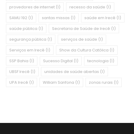
provedores de internet
(1)
recesso da saúde
(1)
SAMU 192
(1)
santas missas
(1)
saúde em Irecê
(1)
saúde pública
(1)
Secretaria de Saúde de Irecê
(1)
segurança pública
(1)
serviços de saúde
(1)
Serviços em Irecê
(1)
Show da Cultura Católica
(1)
SSP Bahia
(1)
Sucesso Digital
(1)
tecnologia
(1)
UBSF Irecê
(1)
unidades de saúde abertas
(1)
UPA Irecê
(1)
William Sanfona
(1)
zonas rurais
(1)